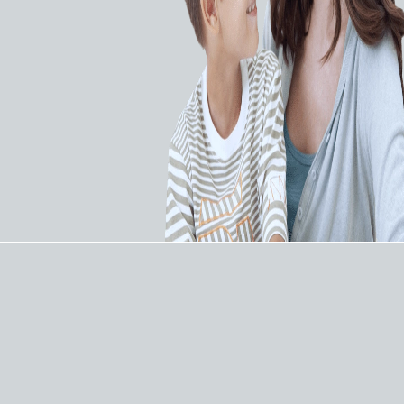
экспертного класса
"Электрон")
(НИПК "Электрон")
ЗАПРОСИТЬ КП
ЗАПРОСИТЬ КП
Рентгеновские системы
Рентгеновские системы
Полипозиционные
Линейка палатных
рентгенодиагностические
рентгенодиагностических
комплексы (НИПК
аппаратов (НИПК
"Электрон")
"Электрон")
ЗАПРОСИТЬ КП
ЗАПРОСИТЬ КП