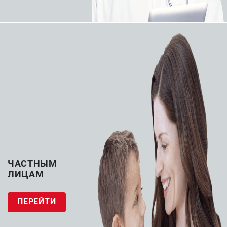
Цифровые аппараты
Флюорографические
на два рабочих места
аппараты (НИПК
со стационарным
"Электрон")
столом (НИПК
"Электрон")
ЗАПРОСИТЬ КП
ЗАПРОСИТЬ КП
ЧАСТНЫМ
ЛИЦАМ
Рентгеновские системы
Рентгеновские системы
Универсальный
Телеуправляемые
ПЕРЕЙТИ
рентгенодиагностический
рентгенодиагностические
комплекс
комплексы (НИПК