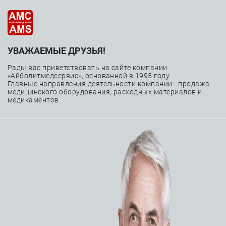
УВАЖАЕМЫЕ ДРУЗЬЯ!
Рентгеновские системы
Рады вас приветствовать на сайте компании
«Айболитмедсервис», основанной в 1995 году.
—
—
Главная
Каталог
Медицинское оборудование
Главные направления деятельности компании - продажа
медицинского оборудования, расходных материалов и
—
—
Лучевая диагностика
Рентгеновские системы
медикаментов.