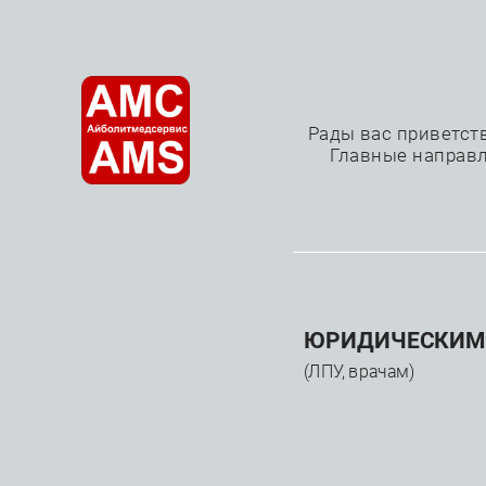
О нас
Рады вас приветст
Главные направл
Источники света
—
—
—
Главная
Каталог
Медицинское оборудование
ЮРИДИЧЕСКИМ
(ЛПУ, врачам)
КАТАЛОГ
Прои