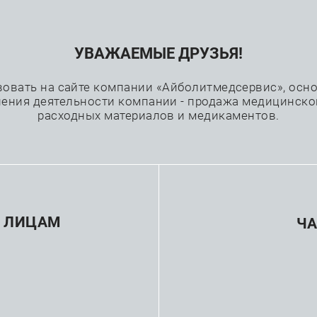
УВАЖАЕМЫЕ ДРУЗЬЯ!
Проекты
Каталог
Производители
вовать на сайте компании «Айболитмедсервис», основ
ения деятельности компании - продажа медицинско
расходных материалов и медикаментов.
—
Эндоскопия
Источники света
 ЛИЦАМ
Ч
зводитель