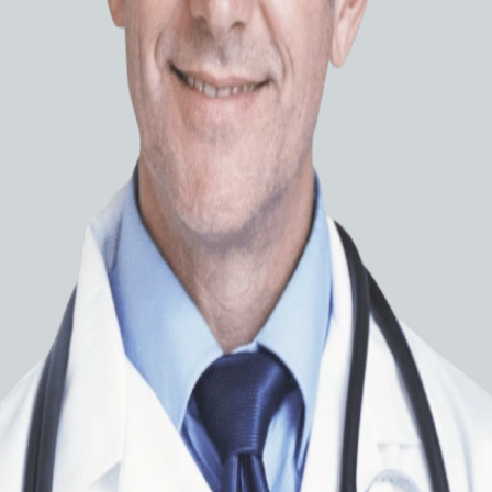
Колонофиброскопы
Ларингофиброскопы
Системы навигации
Ультразвуковые гастроскопы
Фиброларингоскопы
Цистофиброскопы
Ультразвуковая диагностика
Функциональная диагностика
Реаниматология и
анестезиология
Оснащение операционных
Системы планирования
лучевой терапии
Физиотерапевтическое
оборудование
Расходные материалы