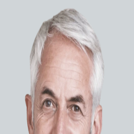
Медицинское
оборудование
Лучевая диагностика
Эндоскопия
Бронхофиброскопы
Видеобронхоскопы
Видеогастроскопы
Видеодуоденоскопы
Видеоколоноскопы
Видеоназофаринголарингоскопы
Видеопроцессоры
Источни
Видеориноларингоскопы
Источн
Видеоцистоскопы
150PC
Видеоэндоскопические системы
Гастрофиброскопы
ЗАПР
Источники света