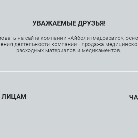
УВАЖАЕМЫЕ ДРУЗЬЯ!
Проекты
Каталог
Производители
вовать на сайте компании «Айболитмедсервис», основ
ения деятельности компании - продажа медицинско
расходных материалов и медикаментов.
—
ожные коронарные вмешательства
Микрокатетеры
 ЛИЦАМ
Ч
зводитель