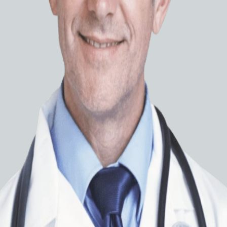
Микрок
Микрок
Sride 