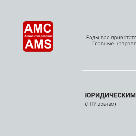
О нас
Рады вас приветст
Главные направл
Микрокатетеры
—
—
—
Главная
Каталог
Расходные материалы
Чреск
ЮРИДИЧЕСКИМ
(ЛПУ, врачам)
КАТАЛОГ
Прои