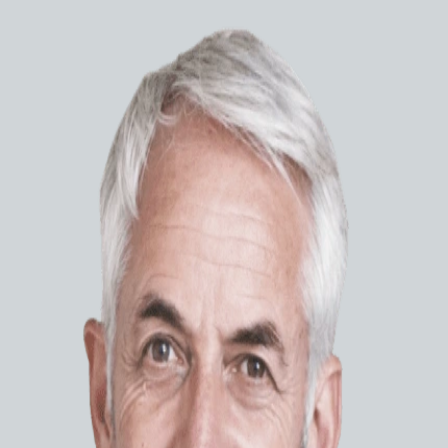
Медицинское
оборудование
Расходные материалы
Микрок
Корон
микро
FineC
ЗАПР