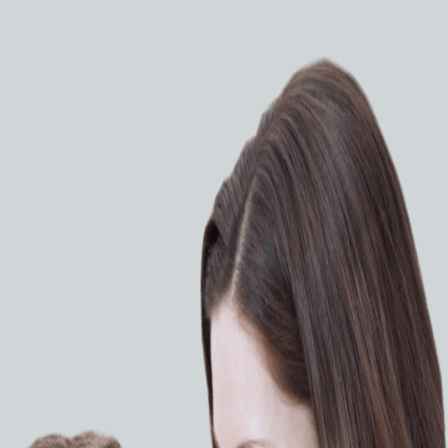
Микрокатетеры
umo
Микрокатетер Asahi Intecc
x
Stride 2.2F
ЗАПРОСИТЬ КП