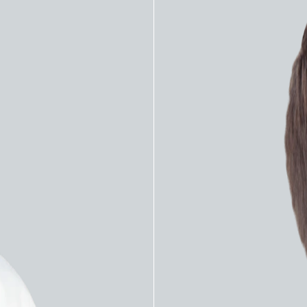
атетеры
Микрокатетеры
атетер Asahi Intecc
Микрокатетер Asahi I
2.6F
Corsair