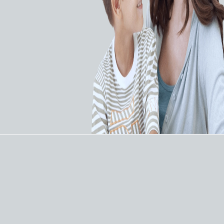
Катетеры для тробэктомии
3 товара
Катетеры инфузионные
1 товар
Катетеры
поддерживающие