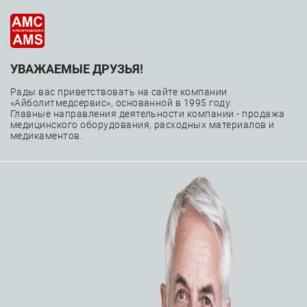
УВАЖАЕМЫЕ ДРУЗЬЯ!
Вмешательства на
Рады вас приветствовать на сайте компании
периферических
«Айболитмедсервис», основанной в 1995 году.
Главные направления деятельности компании - продажа
медицинского оборудования, расходных материалов и
сосудах
медикаментов.
—
—
—
Главная
Каталог
Расходные материалы
Вмешательства на периферических сосудах