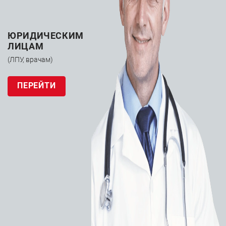
Атэрэктомия
1 товар
ЮРИДИЧЕСКИМ
ЛИЦАМ
(ЛПУ, врачам)
ПЕРЕЙТИ
Вена-Кава фильтры
0 товаров
Защита от эмболии
5 товаров