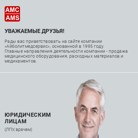
УВАЖАЕМЫЕ ДРУЗЬЯ!
Ведение тахиаритмий
Рады вас приветствовать на сайте компании
«Айболитмедсервис», основанной в 1995 году.
—
—
—
Главная
Каталог
Расходные материалы
Главные направления деятельности компании - продажа
медицинского оборудования, расходных материалов и
—
Интервенционная аритмология
медикаментов.
Ведение тахиаритмий
ЮРИДИЧЕСКИМ
ЛИЦАМ
(ЛПУ, врачам)