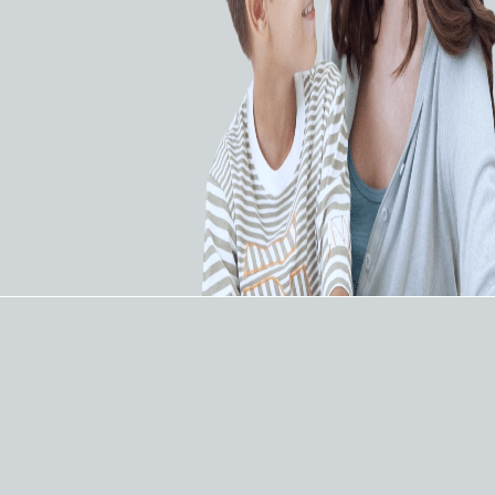
SOMATOM Drive с двумя рентгеновскими
трубками предоставляет возможности для
увеличения производительности, упрощения
рутинных исследований и расширения
возможностей в лучевой диагностике.
Описание
Технология Dual Source:
Технология двухтрубочных КТ позволяет
проводить быстрые исследования с низкой
лучевой нагрузкой независимо от возраста,
размера и веса пациента. Двухтрубочное гентри
и стол с высоким питчем открывают дорогу к