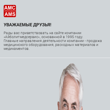
УВАЖАЕМЫЕ ДРУЗЬЯ!
—
—
Главная
Каталог
Медицинское оборудование
—
—
Лучевая диагностика
Рады вас приветствовать на сайте компании
«Айболитмедсервис», основанной в 1995 году.
—
Компьютерная томография
Главные направления деятельности компании - продажа
медицинского оборудования, расходных материалов и
Компьютерный томограф Siemens SOMATOM Drive
медикаментов.