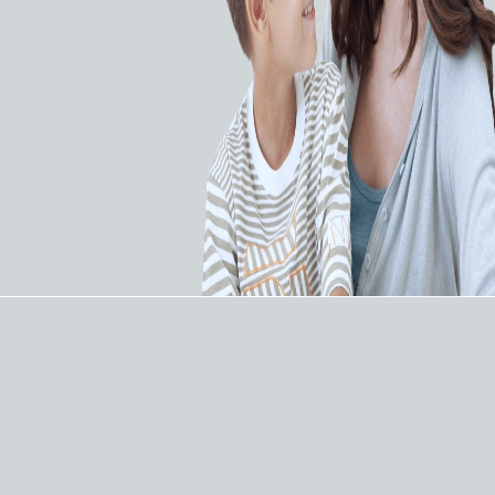
Удобство использования.
Тройная защита от переполнения.
Запатентованная система бесшлангового
соединения аспиратора с ёмкостью для секрета
(DDS - Direct Docking System).
Фильтр новейшей технологии.
Сдвижная панель для защиты панели
управления аспиратора.
Области применения:
Аспирация секрета после ларингоэктомии.
Аспирация секрета трахеотомии.
Аспирация секрета при заболеваниях с