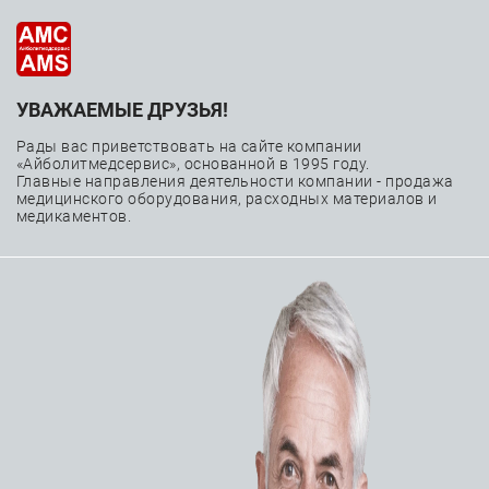
УВАЖАЕМЫЕ ДРУЗЬЯ!
Аспиратор
Рады вас приветствовать на сайте компании
хирургический Atmos A
«Айболитмедсервис», основанной в 1995 году.
Главные направления деятельности компании - продажа
медицинского оборудования, расходных материалов и
261 Aspirator
медикаментов.
—
—
Главная
Каталог
Медицинское оборудование
—
—
—
Оснащение операционных
Аспираторы
Аспиратор хирургический Atmos A 261 Aspirator