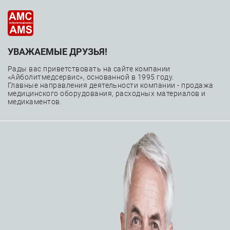
УВАЖАЕМЫЕ ДРУЗЬЯ!
—
—
Главная
Каталог
Медицинское оборудование
—
—
Реаниматология и анестезиология
Рады вас приветствовать на сайте компании
«Айболитмедсервис», основанной в 1995 году.
—
Аппараты ИВЛ
Аппарат ИВЛ Philips Trilogy EV300
Главные направления деятельности компании - продажа
медицинского оборудования, расходных материалов и
медикаментов.