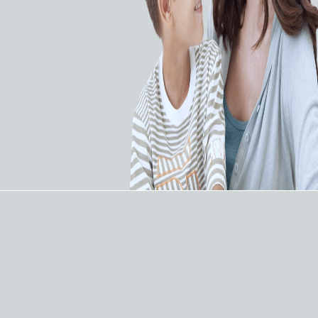
Устройство Trilogy EV300 является частью
платформы аппаратов ИВЛ Trilogy Evo, которая
является единой платформой для аппаратов
ИВЛ, используемых для поддержания
жизнедеятельности пациента, обеспечивая
постоянную респираторную поддержку и
мониторинг при изменении условий оказания
медицинской помощи и состояния пациентов.
ОСОБЕННОСТИ:
До 15 часов автономной работы от
внутренней и дополнительной батареи
Звуковые и визуальные тревоги,
расширенный мониторинг