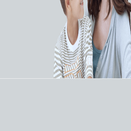
Материал корпуса – некомплаентный
поликарбонат. Эргономичный дизайн как для
левой, так и для правой руки. Объем шприца 20
мл. Градуировка шкалы манометра. Поршень с
резьбой и управляемым одним пальцем.
Индефлятор - рабочий диапазон до 26 атм (2634
кПа). Краник высокого давления препятствует
утечкам во время нагнетания давления во всем
рабочем диапазоне.
Это устройство для одноразового
использования.
В набор Encore™ 26
Advantage Kit входят: