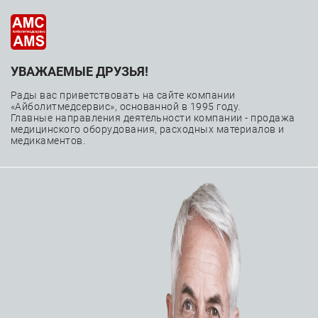
УВАЖАЕМЫЕ ДРУЗЬЯ!
—
—
—
Главная
Каталог
Расходные материалы
—
Чрескожные коронарные вмешательства
Рады вас приветствовать на сайте компании
«Айболитмедсервис», основанной в 1995 году.
—
Аксессуары
Индефлятор Boston Scientific Encore
Главные направления деятельности компании - продажа
медицинского оборудования, расходных материалов и
медикаментов.