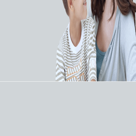
Широкий ассортимент диагностических
катетеров семейства Imager.
Диагностический катетер предназначенный для
использования при проведении
ангиографических процедур.
При помощи катетера контрастное вещество и
лекарственные препараты подаются к
выбранному участку сосудистой системы, а
также используется для направления
проводника или иного катетера к заданному
участку.
ХАРАКТЕРИСТИКИ: