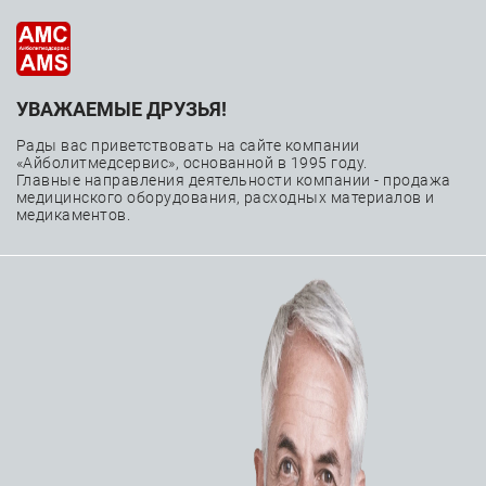
УВАЖАЕМЫЕ ДРУЗЬЯ!
—
—
—
Главная
Каталог
Расходные материалы
—
Чрескожные коронарные вмешательства
Рады вас приветствовать на сайте компании
«Айболитмедсервис», основанной в 1995 году.
—
Катетеры ангиографические (диагностические)
Главные направления деятельности компании - продажа
медицинского оборудования, расходных материалов и
Катетер ангиографический Boston Scientific Imager II
медикаментов.
болюсный