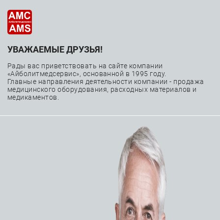
УВАЖАЕМЫЕ ДРУЗЬЯ!
—
—
—
Главная
Каталог
Расходные материалы
—
Чрескожные коронарные вмешательства
Рады вас приветствовать на сайте компании
«Айболитмедсервис», основанной в 1995 году.
—
Катетеры балонные коронарные
Главные направления деятельности компании - продажа
медицинского оборудования, расходных материалов и
Катетер баллонный Medtronic IN.PACT Admiral
медикаментов.
внутрисосудистый с лекарственным покрытием
Паклитаксел