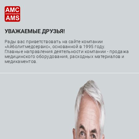
УВАЖАЕМЫЕ ДРУЗЬЯ!
—
—
—
Главная
Каталог
Расходные материалы
—
Интервенционная аритмология
Рады вас приветствовать на сайте компании
«Айболитмедсервис», основанной в 1995 году.
—
Ведение брадиаритмий
Главные направления деятельности компании - продажа
медицинского оборудования, расходных материалов и
Электрокардиостимулятор имплантируемый Medtronic
медикаментов.
Attesta