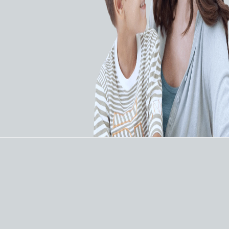
кардиостимуляторы Attesta предоставляют
полный набор алгоритмов для раннего
выявления, профилактики и лечения
предсердных аритмий:
алгоритм переключения режима (Mode
Switch) с алгоритмом поиска трепетания в
слепом периоде (Blanked Flutter Search)
алгоритм овердрайв стимуляции после
переключения режима (Post Mode Switch
Overdrive Pacing)
алгоритм предпочтительной стимуляции
предсердий (Atrial Preference Pacing)
ответ на проведенную ФП (Conducted AF
Response)
алгоритм неконкурентной предсердной
стимуляции (Non-Competitive Atrial Pacing)