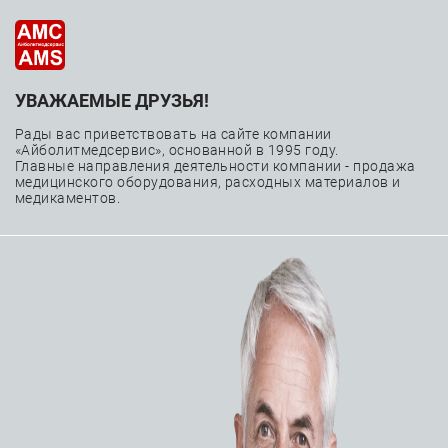
УВАЖАЕМЫЕ ДРУЗЬЯ!
—
—
—
Главная
Каталог
Расходные материалы
—
Кардиохирургия
Рады вас приветствовать на сайте компании
«Айболитмедсервис», основанной в 1995 году.
—
Искусственное кровообращение и ЭКМО
Главные направления деятельности компании - продажа
медицинского оборудования, расходных материалов и
Система искусственного кровообращения Medtronic
медикаментов.
Quantum