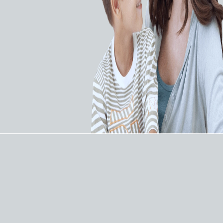
ОСОБЕННОСТИ:
Компания Spectrum Medical представляет
ассортимент перфузионных модулей Quantum и
систем жизнеобеспечения пациента, которые
располагаются на универсальной раме и
используются для всех вариантов
экстракорпорального жизнеобеспечения.
Прочная, компактная и легкая рама из
нержавеющей стали занимает меньшую
площадь и более удобна в работе. Модули
системы закрепляются на раме независимо друг
от друга, что позволяет расположить их
наиболее эргономичным образом в
соответствии с любой поставленной задачей