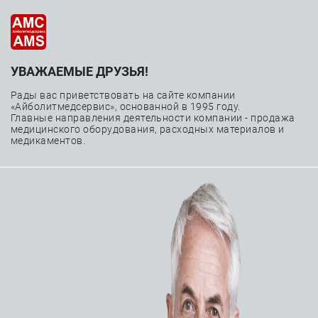
УВАЖАЕМЫЕ ДРУЗЬЯ!
Бедренные канюли и
Рады вас приветствовать на сайте компании
многоступенчатые
«Айболитмедсервис», основанной в 1995 году.
Главные направления деятельности компании - продажа
медицинского оборудования, расходных материалов и
комплекты Medtronic
медикаментов.
DLP
—
—
—
Главная
Каталог
Расходные материалы
—
—
Кардиохирургия
Кардиохирургические канюли
—
Бедренные канюли
Бедренные канюли и многоступенчатые комплекты
Medtronic DLP