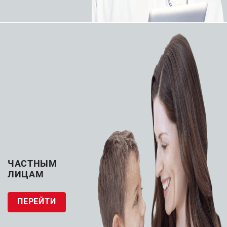
Предназначены для чрескожного введения или для
введения под прямым контролем зрения. В набор
входит одна канюля для бедренной артерии и одна
канюля для бедренной вены.
Подробности
Все товары бренда Medtronic
ЧАСТНЫМ
ЛИЦАМ
ЗАПРОСИТЬ КП
ПЕРЕЙТИ