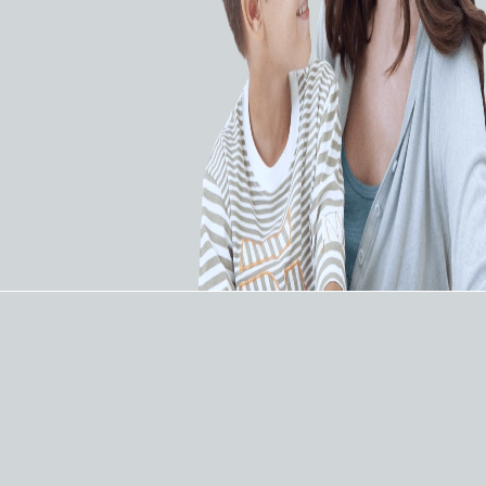
DLP БЕДРЕННЫЕ КАНЮЛИ И
МНОГОСТУПЕНЧАТЫЕ
КОМПЛЕКТЫ
Предназначены для чрескожного введения или
для введения под прямым контролем зрения. В
набор входит одна канюля для бедренной
артерии и одна канюля для бедренной вены.
ИНСТРУМЕНТЫ,
ВХОДЯЩИЕ В СОСТАВ
НАБОРА: