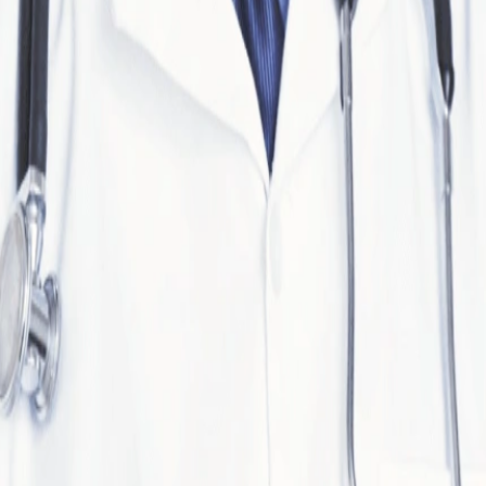
Хирурги
Элект
хирур
Medtro
Назад
Каталог
О компании
Контакты