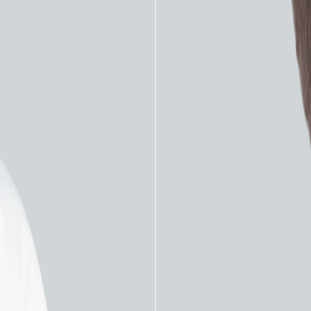
а модели 28605 наиболее часто используется для рет
тальные пластины разработаны для обеспечения 
пациентов.
жет заинтересовать: