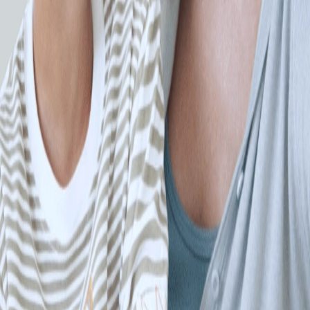
я
Реваскуляризация миокарда
рной
Держатель верхушки сердца
ии
Medtronic Starfish
Gemini
ЗАПРОСИТЬ КП
info@ams-don.ru
+7 (863) 242-48-09
Заказать звонок