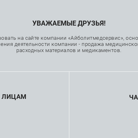
УВАЖАЕМЫЕ ДРУЗЬЯ!
Проекты
Каталог
Производители
вовать на сайте компании «Айболитмедсервис», основ
ения деятельности компании - продажа медицинско
расходных материалов и медикаментов.
—
—
охирургия
Реваскуляризация миокарда
вмешательств Medtronic ThoraTrak
 ЛИЦАМ
Ч
Инс
инв
кар