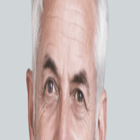
Система 
инвазивн
выделение
ОСО
СИСТ
Модуль
анатомие
Многор
процедур
Инстру