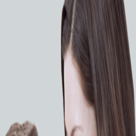
чения хирургического доступа при минимально
ини-инвазивное коронарное шунтирование (КШ) и
акции мягких тканей и костных структур.
ия различных процедур у пациентов с разной
танный специально для минимально инвазивных
шательств