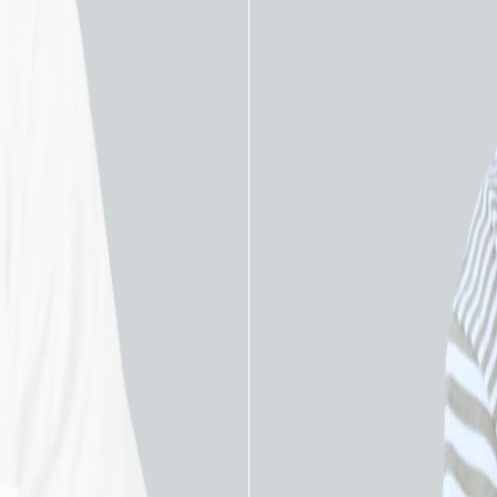
ческая аритмология
Хирургическая аритмологи
род для монополярной
Электрод для биполя
гической аблации
хирургической аблац
nic Cardioblate MAPS
Medtronic Cardioblate 
ЗАПРОСИТЬ КП
ЗАПРОСИТЬ КП
 к списку