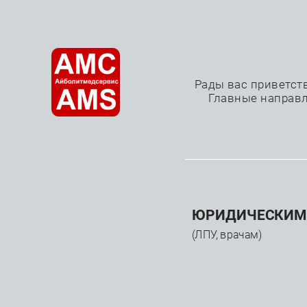
О нас
Рады вас приветст
Главные направл
—
—
—
Главная
Каталог
Расходные материалы
Карди
Инструменты для мини-инвазивных кардиохирургических 
ЮРИДИЧЕСКИМ
КАТАЛОГ
(ЛПУ, врачам)
Медицинское
оборудование