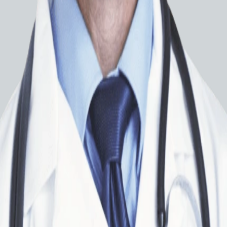
Пластин
Все ос
анатомии 
Вас мо