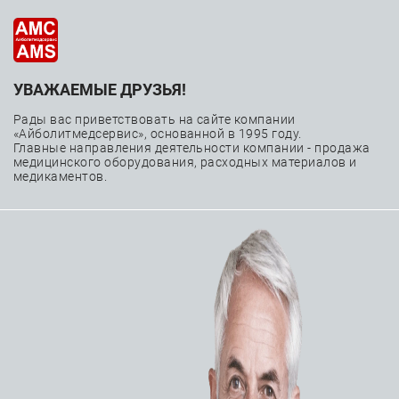
УВАЖАЕМЫЕ ДРУЗЬЯ!
—
—
—
Главная
Каталог
Расходные материалы
—
Эмболизация периферических сосудов
Рады вас приветствовать на сайте компании
«Айболитмедсервис», основанной в 1995 году.
Управляемый микропроводник для эмболизации
Главные направления деятельности компании - продажа
медицинского оборудования, расходных материалов и
Boston Scientific Fathom
медикаментов.