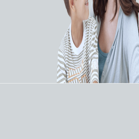
Микропроводники Fathom разработаны для
сети.
процедуры эмболизации в периферических
интервенциях. Используются в различных
клинических ситуациях и представлены в особых
конфигурациях специально для сложных
вмешательств. Доступные на платформах 0,014"
(0,38мм) и 0,016" (0,41мм) микропроводники
имеют: нитиноловую гипотрубку с
микронасечками и гидрофильным покрытием в
дистальном сегменте; революционный дизайн,
который позволяет получить доступ к самым
сложным и извилистым участкам сосудистой
сети.
Характеристики